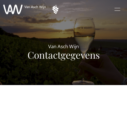
Home
Wijnen
Van Asch Wijn
Champagne
Contactgegevens
Proeverij
Contact