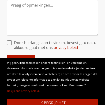
Door hierlangs aan te vinken, bevestigt u dat u
akkoord gaat met ons
privacy beleid
VERSTUREN
Wij gebruiken cookies (en andere technieken) en verzamelen
daarmee informatie over het gebruik van de website
(onder andere
om deze te analyseren en te verbeteren) en om er voor te zorgen dat
u voor uw relevante informatie te zien krijgt. Als u onze website
bezoekt, dan gaat u akkoord met onze cookies
. Meer weten?
Bekijk ons privacy beleid
.
Disclaimer
Privacy Verklaring
Sitemap
© 2026 Van Asch Wijn B.V.
IK BEGRIJP HET