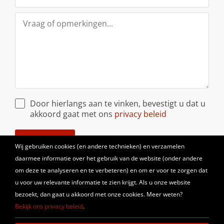
Door hierlangs aan te vinken, bevestigt u dat u
akkoord gaat met ons
privacy beleid
VERSTUREN
Wij gebruiken cookies (en andere technieken) en verzamelen
daarmee informatie over het gebruik van de website
(onder andere
om deze te analyseren en te verbeteren) en om er voor te zorgen dat
u voor uw relevante informatie te zien krijgt. Als u onze website
bezoekt, dan gaat u akkoord met onze cookies
. Meer weten?
Bekijk ons privacy beleid
.
Webdesign
Disclaimer
Privacy Verklaring